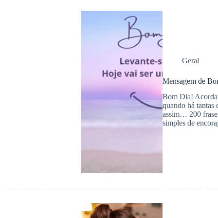
Geral
Mensagem de Bom 
Bom Dia! Acordar 
quando há tantas 
assim… 200 frase
simples de encor