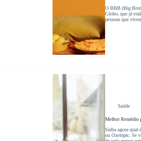
O BBB (Big Broth
Globo, que já est
pessoas que vive
Saúde
Melhor Remédio 
Saiba agora qual
ou Ozempic. Se vo
de pelo menos um 