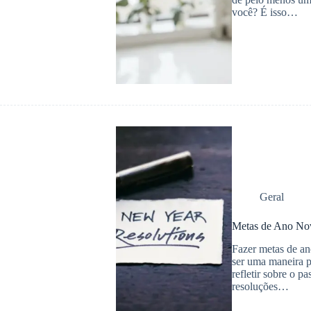
você? É isso…
Geral
Metas de Ano Nov
Fazer metas de a
ser uma maneira p
refletir sobre o p
resoluções…