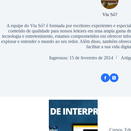
h
A
b
a
p
Viu Só?
o
r
p
A equipe do Viu Só? é formada por escritores experientes e especial
o
e
conteúdo de qualidade para nossos leitores em uma ampla gama de 
k
tecnologia e entretenimento, estamos comprometidos em oferecer infor
explorar e entender o mundo ao seu redor. Além disso, também oferec
facilitar a sua vida digita
Ingressou: 15 de fevereiro de 2014
Artig
Cursos
,
Ed