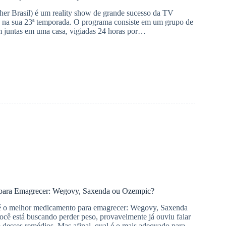
er Brasil) é um reality show de grande sucesso da TV
á na sua 23ª temporada. O programa consiste em um grupo de
m juntas em uma casa, vigiadas 24 horas por…
para Emagrecer: Wegovy, Saxenda ou Ozempic?
 é o melhor medicamento para emagrecer: Wegovy, Saxenda
cê está buscando perder peso, provavelmente já ouviu falar
desses remédios. Mas afinal, qual é o mais adequado para