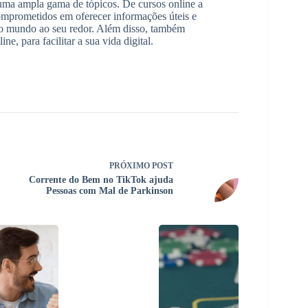
 uma ampla gama de tópicos. De cursos online a
comprometidos em oferecer informações úteis e
r o mundo ao seu redor. Além disso, também
e, para facilitar a sua vida digital.
PRÓXIMO
POST
Corrente do Bem no TikTok ajuda
Pessoas com Mal de Parkinson