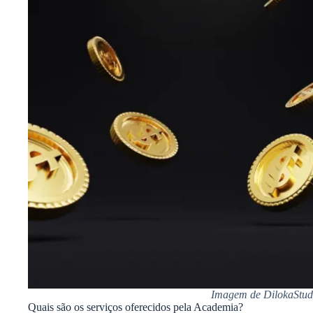
h
A
b
a
p
o
r
p
o
e
k
Imagem de DilokaStud
Quais são os serviços oferecidos pela Academia?