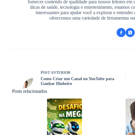
fornecer conteúdo de qualidade para nossos leitores em
dicas de saúde, tecnologia e entretenimento, estamos 
interessantes para ajudar você a explorar e entende
oferecemos uma variedade de ferramentas onlin
POST
ANTERIOR
Como Criar um Canal no YouTube para
Ganhar Dinheiro
Posts relacionados