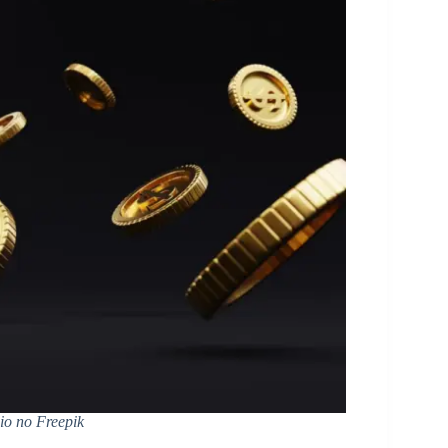
io no Freepik