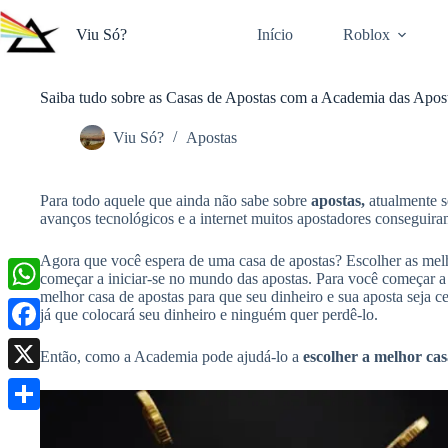
Pular
para
Viu Só?
Início
Roblox
o
conteúdo
Saiba tudo sobre as Casas de Apostas com a Academia das Apos
Viu Só?
Apostas
Para todo aquele que ainda não sabe sobre
apostas,
atualmente s
avanços tecnológicos e a internet muitos apostadores conseguira
Agora que você espera de uma casa de apostas? Escolher as me
começar a iniciar-se no mundo das apostas. Para você começar a 
melhor casa de apostas para que seu dinheiro e sua aposta seja ce
W
já que colocará seu dinheiro e ninguém quer perdê-lo.
h
F
Então, como a Academia pode ajudá-lo a
escolher a melhor cas
a
a
X
t
c
S
s
e