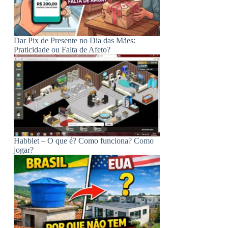
Dar Pix de Presente no Dia das Mães:
Praticidade ou Falta de Afeto?
Habblet – O que é? Como funciona? Como
jogar?