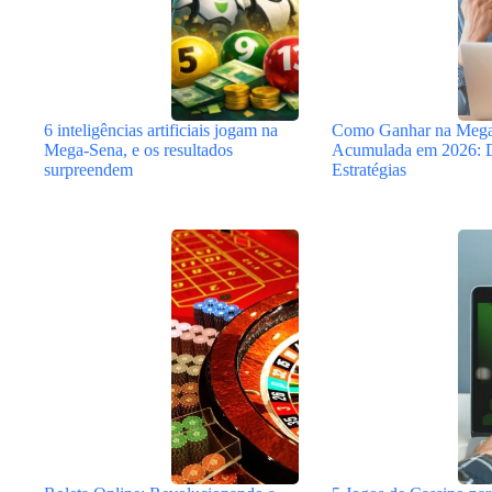
6 inteligências artificiais jogam na
Como Ganhar na Meg
Mega-Sena, e os resultados
Acumulada em 2026: D
surpreendem
Estratégias