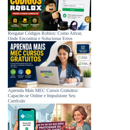
Resgatar Códigos Roblox: Como Ativar,
Onde Encontrar e Solucionar Erros
Aprenda Mais MEC Cursos Gratuitos:
Capacite-se Online e Impulsione Seu
Currículo