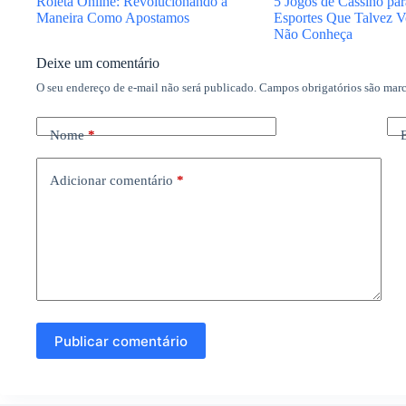
Roleta Online: Revolucionando a
5 Jogos de Cassino par
Maneira Como Apostamos
Esportes Que Talvez V
Não Conheça
Deixe um comentário
O seu endereço de e-mail não será publicado.
Campos obrigatórios são ma
Nome
*
Adicionar comentário
*
Publicar comentário