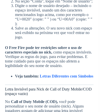
Na seção “Conta”, toque em “Nome de usuário”;
Digite o nome de usuário desejado – incluindo o
espaço invisível, usando um dos caracteres
mencionados logo acima, como por exemplo o
“U+0020″ (copie: ” ” ) ou “U+00A0″ (copie: ” ”
);
Salve as alterações. O seu novo nick com espaço
será exibido na próxima vez que você entrar no
jogo.
O Free Fire pode ter restrições sobre o uso de
caracteres especiais no nick,
como espaços invisíveis.
Verifique as regras do jogo, para evitar problemas. E
tome cuidado para que os espaços não afetem a
legibilidade do seu nome de usuário.
Veja também:
Letras Diferentes com Símbolos
Letra Invisível para Nick de Call of Duty Mobile/COD
(espaço vazio)
No
Call of Duty Mobile (COD),
você pode
personalizar o seu nome de usuário (nick). Alguns
jogadores gostam de adicionar uma letra invisível