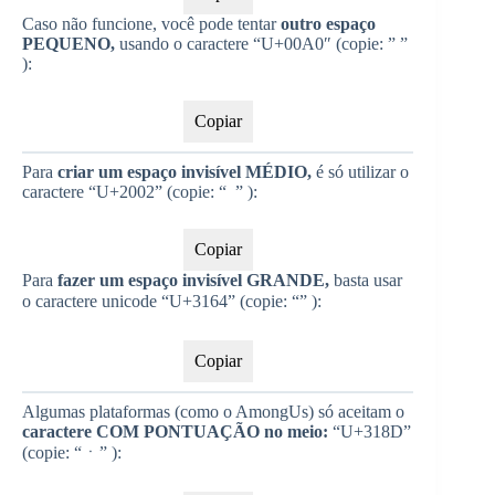
Caso não funcione, você pode tentar
outro espaço
PEQUENO,
usando o caractere “U+00A0″ (copie: ” ”
):
Copiar
Para
criar um espaço invisível MÉDIO,
é só utilizar o
caractere “U+2002” (copie: “ ” ):
Copiar
Para
fazer um espaço invisível GRANDE,
basta usar
o caractere unicode “U+3164” (copie: “ㅤ” ):
Copiar
Algumas plataformas (como o AmongUs) só aceitam o
caractere COM PONTUAÇÃO no meio:
“U+318D”
(copie: “ㆍ” ):