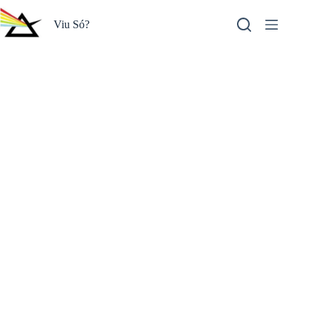
Pular
para
Viu Só?
o
conteúdo