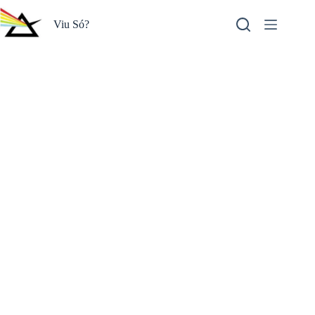
Pular
para
Viu Só?
o
conteúdo