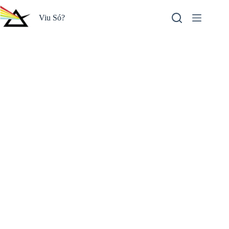
Pular
para
Viu Só?
o
conteúdo