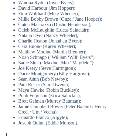
Winona Ryder (Joyce Byers);
David Harbour (Jim Hopper);
Finn Wolfhard (Mike Wheeler);
Millie Bobby Brown (Onze / Jane Hooper);
Gaten Matarazzo (Dustin Henderson);
Caleb McLaughlin (Lucas Sainclair);
Natalia Dyer (Nancy Wheeler);
Charlie Heaton (Jonathan Byers);
Cara Buono (Karen Wheeler);
Matthew Modine (Martin Brenner);
Noah Schnapp (“William ‘Will’ Byers”);
Sadie Sink (“Maxine ‘Max’ Mayfield”);
Joe Keery (Steve Harrington);
Dacre Montgomery (Billy Hargrove);
Sean Astin (Bob Newby);
Paul Reiser (Sam Owens);
Maya Hawke (Robin Buckley);
Priah Ferguson (Erica Sainclair);
Brett Gelman (Murray Bauman);
Jamie Campbell Bower (Peter Ballard / Henry
Creel / Um / Vecna);
Eduardo Franco (Argyle);
Joseph Quinn (Eddie Munson).