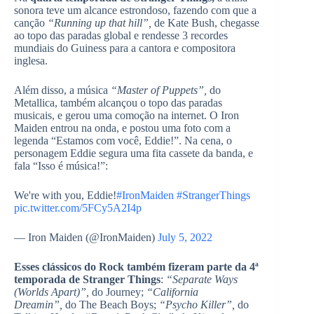
sonora teve um alcance estrondoso, fazendo com que a
canção
“Running up that hill”,
de Kate Bush, chegasse
ao topo das paradas global e rendesse 3 recordes
mundiais do Guiness para a cantora e compositora
inglesa.
Além disso, a música
“Master of Puppets”,
do
Metallica, também alcançou o topo das paradas
musicais, e gerou uma comoção na internet. O Iron
Maiden entrou na onda, e postou uma foto com a
legenda “Estamos com você, Eddie!”. Na cena, o
personagem Eddie segura uma fita cassete da banda, e
fala “Isso é música!”:
We're with you, Eddie!
#IronMaiden
#StrangerThings
pic.twitter.com/5FCy5A2I4p
— Iron Maiden (@IronMaiden)
July 5, 2022
Esses clássicos do Rock também fizeram parte da 4ª
temporada de Stranger Things
:
“Separate Ways
(Worlds Apart)”,
do Journey;
“California
Dreamin”,
do The Beach Boys;
“Psycho Killer”,
do