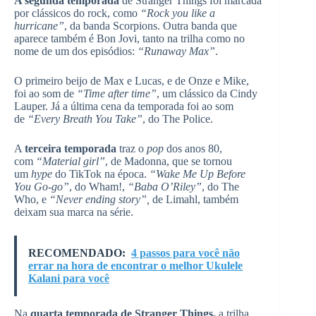
A segunda temporada
de Stranger Things foi marcada
por clássicos do rock, como
“Rock you like a
hurricane”
, da banda Scorpions. Outra banda que
aparece também é Bon Jovi, tanto na trilha como no
nome de um dos episódios:
“Runaway Max”
.
O primeiro beijo de Max e Lucas, e de Onze e Mike,
foi ao som de
“Time after time”
, um clássico da Cindy
Lauper. Já a última cena da temporada foi ao som
de
“Every Breath You Take”
, do The Police.
A
terceira temporada
traz o
pop
dos anos 80,
com
“Material girl”
, de Madonna, que se tornou
um
hype
do TikTok na época.
“Wake Me Up Before
You Go-go”
, do Wham!,
“Baba O’Riley”
, do The
Who, e
“Never ending story”,
de Limahl, também
deixam sua marca na série.
RECOMENDADO:
4 passos para você não
errar na hora de encontrar o melhor Ukulele
Kalani para você
Na
quarta temporada de Stranger Things,
a trilha