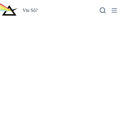
Pular
para
Viu Só?
o
conteúdo