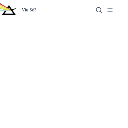
Pular
para
Viu Só?
o
conteúdo