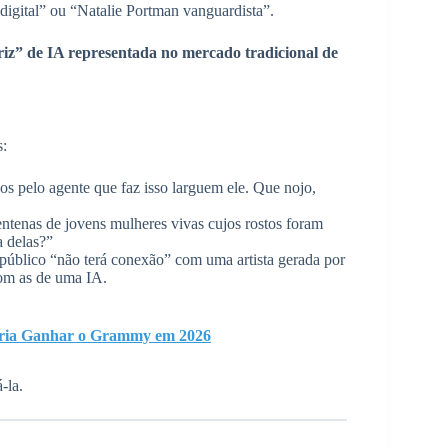
digital” ou “Natalie Portman vanguardista”.
riz” de IA representada no mercado tradicional de
s:
dos pelo agente que faz isso larguem ele. Que nojo,
ntenas de jovens mulheres vivas cujos rostos foram
a delas?”
o público “não terá conexão” com uma artista gerada por
om as de uma IA.
eria Ganhar o Grammy em 2026
-la.