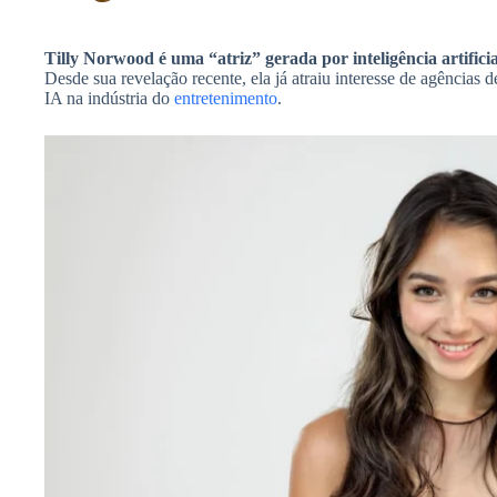
h
A
b
a
p
Tilly Norwood é uma “atriz” gerada por inteligência artificia
o
Desde sua revelação recente, ela já atraiu interesse de agências de
r
p
IA na indústria do
entretenimento
.
o
e
k