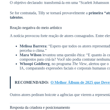
O objetivo declarado: transformá-la em uma “Scarlett Johansson 
Se for contratada, Tilly se tornará provavelmente a
primeira “at
talentos
.
Reação negativa do meio artístico
A notícia provocou forte reação de atores consagrados. Entre ele
Melissa Barrera
: “Espero que todos os atores representa
perceba o clima.”
Mara Wilson
levantou uma questão ética: “E quanto às ce
compostos para criá-la? Você não podia contratar nenhum
Whoopi Goldberg
, no programa
The View
, alertou que 
IA, comparando expressões faciais e corporais humanas c
RECOMENDADO:
O Melhor Álbum de 2025 que Dev
Outros atores pediram boicote a agências que vierem a representá
Resposta da criadora e posicionamento