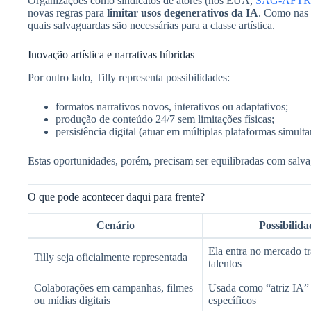
Organizações como sindicatos de atores (nos EUA,
SAG-AFT
novas regras para
limitar usos degenerativos da IA
. Como nas 
quais salvaguardas são necessárias para a classe artística.
Inovação artística e narrativas híbridas
Por outro lado, Tilly representa possibilidades:
formatos narrativos novos, interativos ou adaptativos;
produção de conteúdo 24/7 sem limitações físicas;
persistência digital (atuar em múltiplas plataformas simult
Estas oportunidades, porém, precisam ser equilibradas com salv
O que pode acontecer daqui para frente?
Cenário
Possibilida
Ela entra no mercado tr
Tilly seja oficialmente representada
talentos
Colaborações em campanhas, filmes
Usada como “atriz IA” 
ou mídias digitais
específicos