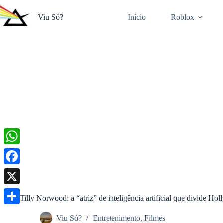
Pular
para
Viu Só?
Início
Roblox
o
conteúdo
W
h
F
a
a
X
Tilly Norwood: a “atriz” de inteligência artificial que divide Ho
t
c
S
s
Viu Só?
Entretenimento
,
Filmes
e