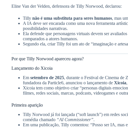
Eline Van der Velden, defensora de Tilly Norwood, declarou:
Tilly
não é uma substituta para seres humanos
, mas um
A IA deve ser encarada como uma nova ferramenta artíst
possibilidades narrativas.
Ela defende que personagens virtuais devem ser avaliados 
comparados a atores humanos.
Segundo ela, criar Tilly foi um ato de “imaginação e artes
Por que Tilly Norwood apareceu agora?
Lançamento do Xicoia
Em
setembro de 2025
, durante o Festival de Cinema de Z
fundadora da Particle6, anunciou o lançamento de
Xicoia
Xicoia tem como objetivo criar “personas digitais emocio
filmes, redes sociais, marcas, podcasts, videogames e outra
Primeira aparição
Tilly Norwood já foi lançada (“soft launch”) em redes so
comédia chamado
“AI Commissioner”
.
Em uma publicação, Tilly comentou: “Posso ser IA, mas e