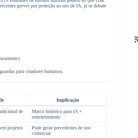
RA
) e entidades de direitos autorais podem ter que criar
recentes greves por proteção ao uso de IA, já se debate
aneamente).
aguardas para criadores humanos.
de
Implicação
adicional de
Marco histórico para IA +
entretenimento
em projetos
Pode gerar precedentes de uso
comercial