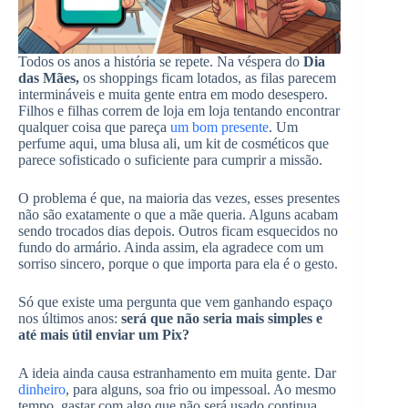
Todos os anos a história se repete. Na véspera do
Dia
das Mães,
os shoppings ficam lotados, as filas parecem
intermináveis e muita gente entra em modo desespero.
Filhos e filhas correm de loja em loja tentando encontrar
qualquer coisa que pareça
um bom presente
. Um
perfume aqui, uma blusa ali, um kit de cosméticos que
parece sofisticado o suficiente para cumprir a missão.
O problema é que, na maioria das vezes, esses presentes
não são exatamente o que a mãe queria. Alguns acabam
sendo trocados dias depois. Outros ficam esquecidos no
fundo do armário. Ainda assim, ela agradece com um
sorriso sincero, porque o que importa para ela é o gesto.
Só que existe uma pergunta que vem ganhando espaço
nos últimos anos:
será que não seria mais simples e
até mais útil enviar um Pix?
A ideia ainda causa estranhamento em muita gente. Dar
dinheiro
, para alguns, soa frio ou impessoal. Ao mesmo
tempo, gastar com algo que não será usado continua