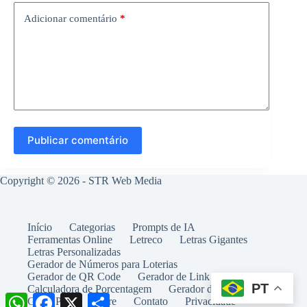
Adicionar comentário
*
Publicar comentário
Copyright © 2026 -
STR Web Media
Início
Categorias
Prompts de IA
Ferramentas Online
Letreco
Letras Gigantes
Letras Personalizadas
Gerador de Números para Loterias
Gerador de QR Code
Gerador de Link WhatsApp
PT
Calculadora de Porcentagem
Gerador de Tablatura
W
F
X
S
Guest Post
Sobre
Contato
Privacidade