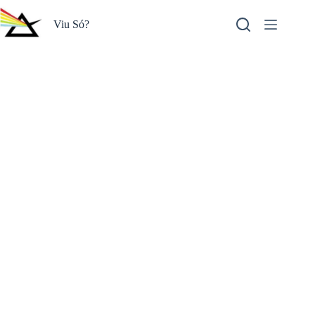
Pular
para
Viu Só?
o
conteúdo