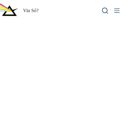
Pular
para
Viu Só?
o
conteúdo