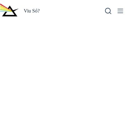
Pular
para
Viu Só?
o
conteúdo