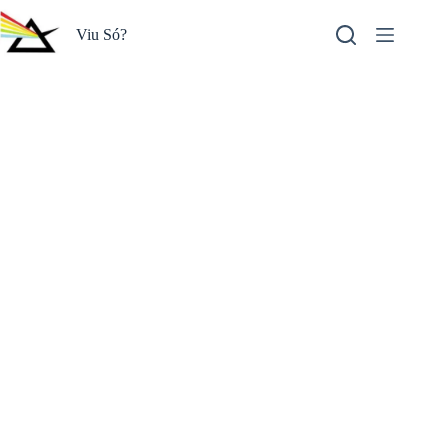
Pular
para
Viu Só?
o
conteúdo