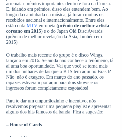
arrematar prêmios importantes dentro e fora da Coreia.
E, falando em prêmios, disso eles entendem bem. Ao
longo da caminhada na música, já foram muitos os
recebidos nacional e internacionalmente. Entre eles
estão o da
MTV
europeia (
prêmio de melhor artista
coreano em 2015
) e o do Japan Old Disc Awards
(prêmio de melhor revelação da Ásia, também em
2015).
O trabalho mais recente do grupo é o disco Wings,
lançado em 2016. Se ainda não conhece o fenômeno, tá
aí uma boa oportunidade. Vai que você se torna mais
um dos milhares de fãs que o BTS tem aqui no Brasil?
Não, não é exagero. Em março do ano passado, os
rapazes estiveram por aqui para dois shows e os
ingressos foram completamente esgotados!
Para te dar um empurrãozinho e incentivo, nós
resolvemos preparar uma pequena playlist e apresentar
alguns dos hits famosos da banda. Fica a sugestão:
– House of Cards