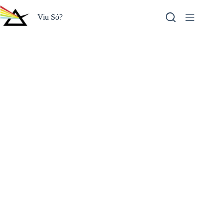
Pular
para
Viu Só?
o
conteúdo