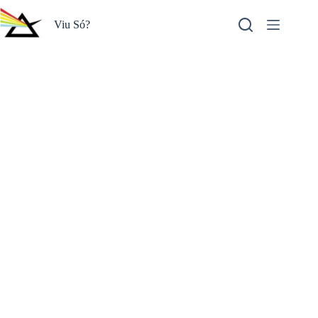
Pular
para
Viu Só?
o
conteúdo