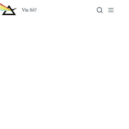
Pular
para
Viu Só?
o
conteúdo