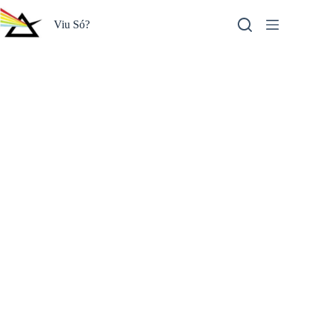
Pular
para
Viu Só?
o
conteúdo