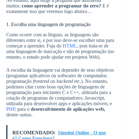
No entanto, aqui surge a pergunta que atormenta
muitos:
como aprender a programar do zero?
E é
exatamente isso que veremos logo abaixo…
1. Escolha uma linguagem de programação
Como ocorre com as línguas, as linguagens são
diferentes entre si, e por isso deve-se escolher uma para
começar a aprender. Fuja do
HTML
, pois trata-se de
uma linguagem de marcação e não de programação (no
entanto, o estudo pode ajudar em projetos Web).
A escolha da linguagem vai depender de seus objetivos
(programar aplicativos ou softwares de computador,
programação
frontend
ou
backend
etc.). No entanto,
podemos citar como boas opções de linguagens de
programação para iniciantes C e C++, utilizada para a
criação de programas de computadores; Javascript,
utilizada para desenvolver apps e aplicações móveis; e
PHP
, para o
desenvolvimento de aplicações web,
dentre outras.
RECOMENDADO:
Simsimi Online - O que
é? Como Funciona?