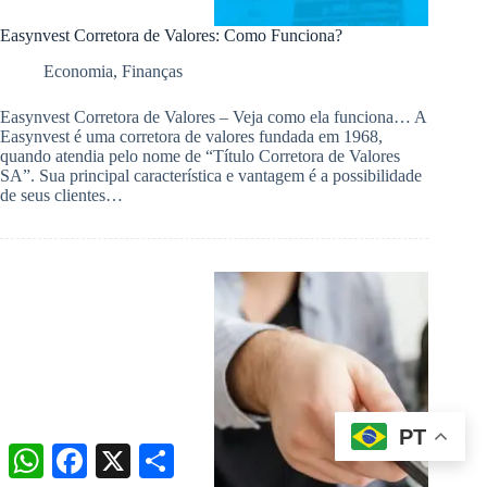
Easynvest Corretora de Valores: Como Funciona?
Economia
,
Finanças
Easynvest Corretora de Valores – Veja como ela funciona… A
Easynvest é uma corretora de valores fundada em 1968,
quando atendia pelo nome de “Título Corretora de Valores
SA”. Sua principal característica e vantagem é a possibilidade
de seus clientes…
PT
W
F
X
S
h
a
h
a
c
a