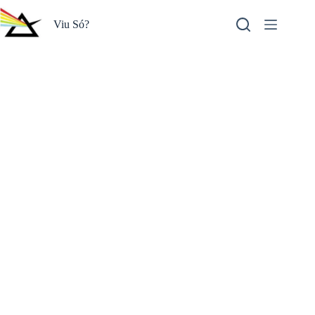
Pular
para
Viu Só?
o
conteúdo