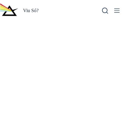
Pular
para
Viu Só?
o
conteúdo