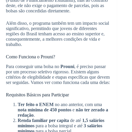
(Fundo de Financiamento Estudantil), mas ao contrário
deste, ele não exige o pagamento de parcelas, pois as
bolsas são concedidas diretamente.
Além disso, o programa também tem um impacto social
significativo, permitindo que jovens de diferentes
regiões do Brasil tenham acesso ao ensino superior e,
consequentemente, a melhores condições de vida e
trabalho.
Como Funciona o Prouni?
Para conseguir uma bolsa no
Prouni
, é preciso passar
por um processo seletivo rigoroso. Existem alguns
critérios de elegibilidade e etapas específicas que devem
ser seguidas. Vamos ver como funciona cada uma delas:
Requisitos Básicos para Participar
Ter feito o ENEM
no ano anterior, com uma
nota mínima de 450 pontos
e
não ter zerado a
redação
.
Renda familiar per capita
de até
1,5 salários
mínimos
para a bolsa integral e até
3 salários
mínimos
para a bolsa parcial.