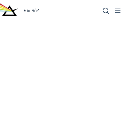
Pular
para
Viu Só?
o
conteúdo