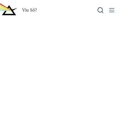
Pular
para
Viu Só?
o
conteúdo