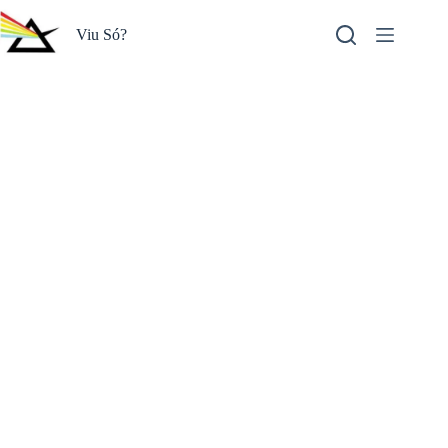
Pular
para
Viu Só?
o
conteúdo