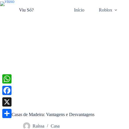
Pular
para
Viu Só?
Início
Roblox
o
conteúdo
W
h
F
a
a
X
Casas de Madeira: Vantagens e Desvantagens
t
c
S
s
Raíssa
Casa
e