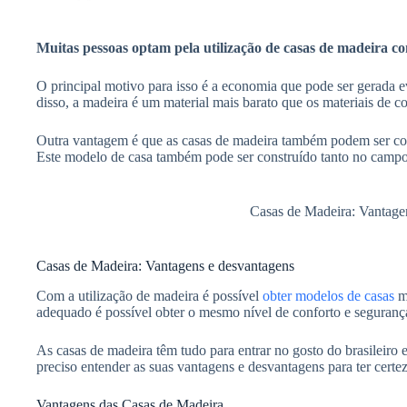
h
A
b
a
p
Muitas pessoas optam pela utilização de casas de madeira co
o
r
p
o
O principal motivo para isso é a economia que pode ser gerada 
e
disso, a madeira é um material mais barato que os materiais de 
k
Outra vantagem é que as casas de madeira também podem ser co
Este modelo de casa também pode ser construído tanto no campo
Casas de Madeira: Vantage
Casas de Madeira: Vantagens e desvantagens
Com a utilização de madeira é possível
obter modelos de casas
ma
adequado é possível obter o mesmo nível de conforto e segurança
As casas de madeira têm tudo para entrar no gosto do brasileiro e
preciso entender as suas vantagens e desvantagens para ter certez
Vantagens das Casas de Madeira