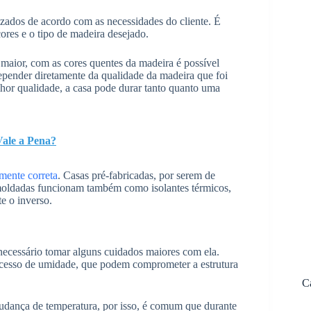
ados de acordo com as necessidades do cliente. É
cores e o tipo de madeira desejado.
maior, com as cores quentes da madeira é possível
epender diretamente da qualidade da madeira que foi
lhor qualidade, a casa pode durar tanto quanto uma
Vale a Pena?
mente correta
. Casas pré-fabricadas, por serem de
moldadas funcionam também como isolantes térmicos,
e o inverso.
necessário tomar alguns cuidados maiores com ela.
esso de umidade, que podem comprometer a estrutura
C
udança de temperatura, por isso, é comum que durante