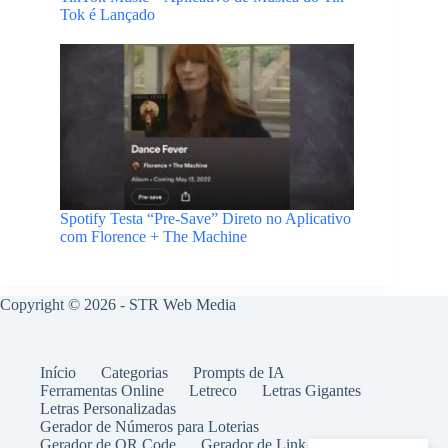
Tok é Lançado
Spotify Testa “Pre-Save” Direto no Aplicativo
com Florence + The Machine
Copyright © 2026 -
STR Web Media
Início
Categorias
Prompts de IA
Ferramentas Online
Letreco
Letras Gigantes
Letras Personalizadas
Gerador de Números para Loterias
Gerador de QR Code
Gerador de Link WhatsApp