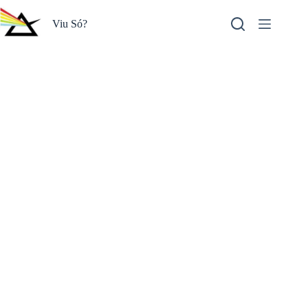
Pular
para
Viu Só?
o
conteúdo