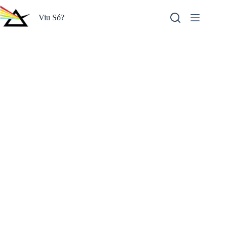
Pular
para
Viu Só?
o
conteúdo