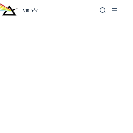
Pular
para
Viu Só?
o
conteúdo