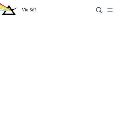
Pular
para
Viu Só?
o
conteúdo