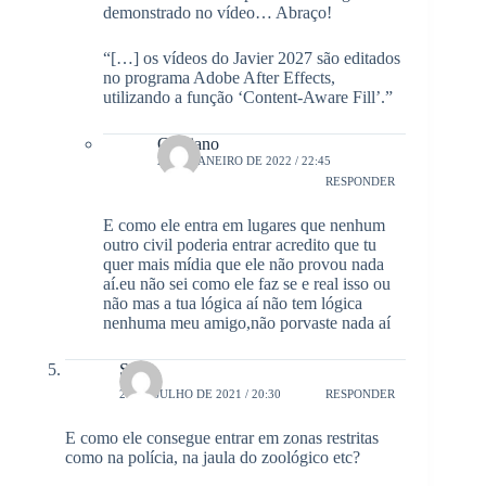
demonstrado no vídeo… Abraço!
“[…] os vídeos do Javier 2027 são editados
no programa Adobe After Effects,
utilizando a função ‘Content-Aware Fill’.”
Cristiano
20 DE JANEIRO DE 2022 / 22:45
RESPONDER
E como ele entra em lugares que nenhum
outro civil poderia entrar acredito que tu
quer mais mídia que ele não provou nada
aí.eu não sei como ele faz se e real isso ou
não mas a tua lógica aí não tem lógica
nenhuma meu amigo,não porvaste nada aí
Sy
27 DE JULHO DE 2021 / 20:30
RESPONDER
E como ele consegue entrar em zonas restritas
como na polícia, na jaula do zoológico etc?