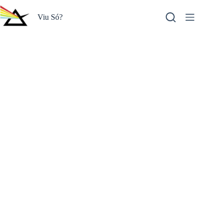
Pular
para
Viu Só?
o
conteúdo