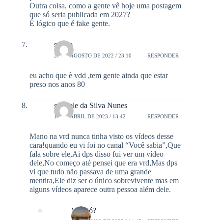
Outra coisa, como a gente vê hoje uma postagem
que só seria publicada em 2027?
É lógico que é fake gente.
sergio
22 DE AGOSTO DE 2022 / 23:10
RESPONDER
eu acho que è vdd ,tem gente ainda que estar
preso nos anos 80
graziele da Silva Nunes
14 DE ABRIL DE 2023 / 13:42
RESPONDER
Mano na vrd nunca tinha visto os vídeos desse
cara!quando eu vi foi no canal “Você sabia”,Que
fala sobre ele,Ai dps disso fui ver um vídeo
dele,No começo até pensei que era vrd,Mas dps
vi que tudo não passava de uma grande
mentira,Ele diz ser o único sobrevivente mas em
alguns vídeos aparece outra pessoa além dele.
Viu Só?