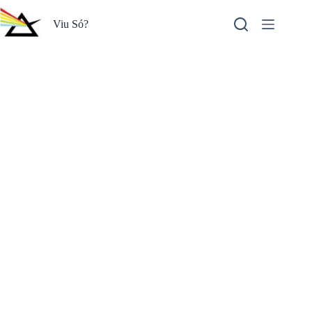
Pular
para
Viu Só?
o
conteúdo