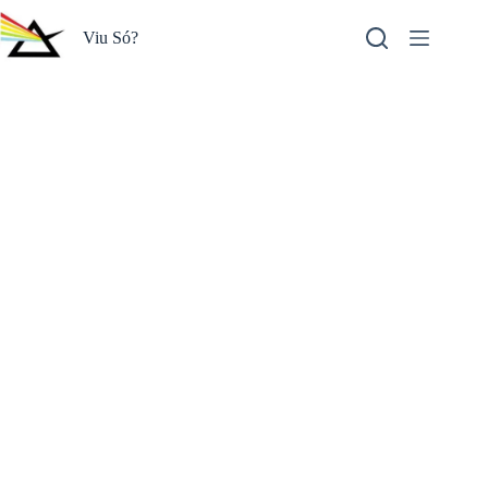
Pular
para
Viu Só?
o
conteúdo