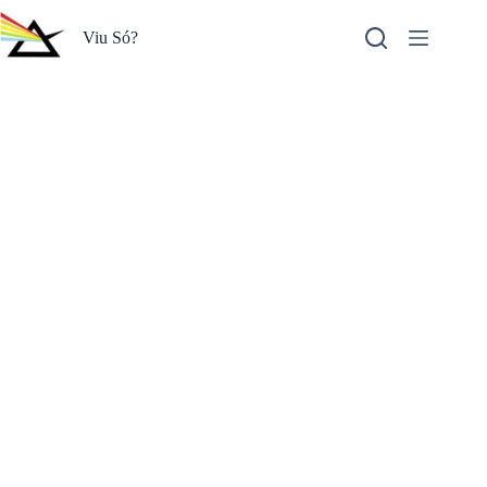
Pular
para
Viu Só?
o
conteúdo