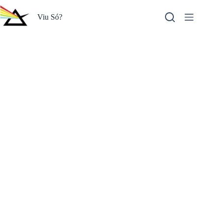
Pular
para
Viu Só?
o
conteúdo