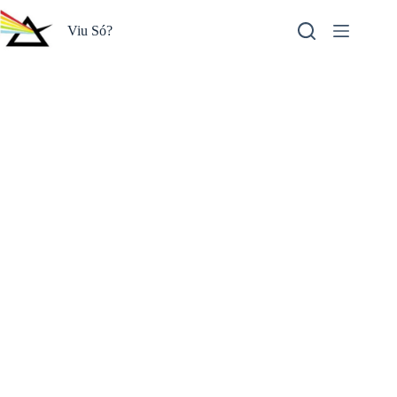
Pular
para
Viu Só?
o
conteúdo