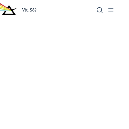
Pular
para
Viu Só?
o
conteúdo