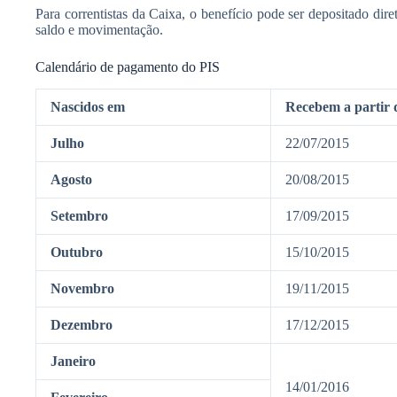
Para correntistas da Caixa, o benefício pode ser depositado dir
saldo e movimentação.
Calendário de pagamento do PIS
Nascidos em
Recebem a partir 
​Julho
​22/07/2015
​Agosto
​20/08/2015
​Setembro
​17/09/2015
​Outubro
​15/10/2015
​Novembro
​19/11/2015
​Dezembro
​17/12/2015
​Janeiro
​​14/0​1/2016