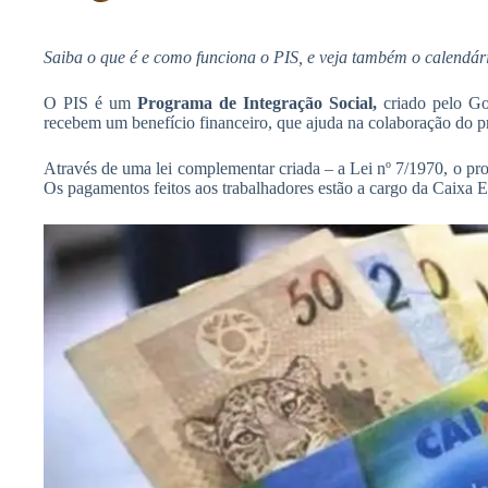
h
A
b
a
p
Saiba o que é e como funciona o PIS, e veja também o calendá
o
r
p
o
O PIS é um
Programa de Integração Social,
criado pelo Go
e
recebem um benefício financeiro, que ajuda na colaboração do p
k
Através de uma lei complementar criada – a Lei nº 7/1970, o p
Os pagamentos feitos aos trabalhadores estão a cargo da Caixa 