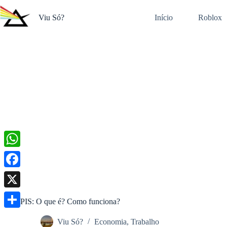
Pular
para
Viu Só?
Início
Roblox
o
conteúdo
W
h
F
a
a
X
PIS: O que é? Como funciona?
t
c
S
s
Viu Só?
Economia
,
Trabalho
e