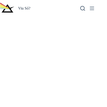
Pular
para
Viu Só?
o
conteúdo