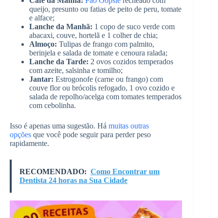
Café da Manhã:
Pão Oopsie
recheado com
queijo, presunto ou fatias de peito de peru, tomate
e alface;
Lanche da Manhã:
1 copo de suco verde com
abacaxi, couve, hortelã e 1 colher de chia;
Almoço:
Tulipas de frango com palmito,
berinjela e salada de tomate e cenoura ralada;
Lanche da Tarde:
2 ovos cozidos temperados
com azeite, salsinha e tomilho;
Jantar:
Estrogonofe (carne ou frango) com
couve flor ou brócolis refogado, 1 ovo cozido e
salada de repolho/acelga com tomates temperados
com cebolinha.
Isso é apenas uma sugestão. Há
muitas outras
opções
que você pode seguir para perder peso
rapidamente.
RECOMENDADO:
Como Encontrar um
Dentista 24 horas na Sua Cidade