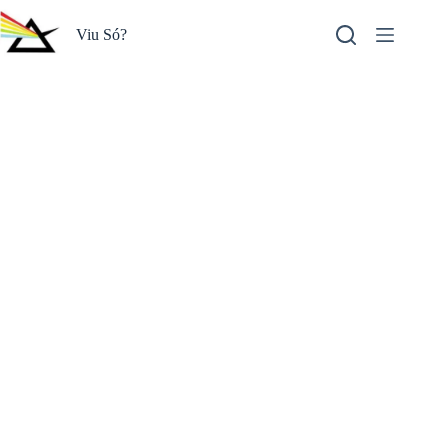
Pular
para
Viu Só?
o
conteúdo