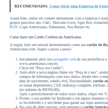
RECOMENDADO:
Como Abrir uma Empresa de Entre
Assim feito, entrar em contato diretamente com a empresa e reali
grupos parceiros são: C&C, Mercado Livre, Agro Boi, Armarinh
B2W
, Lojas Americanas, Submarino, Sou Barato etc.
Como fazer um Cartão Cetelem da Americanas
A seguir, farei um tutorial demonstrando como um
cartão do B
Americanas.com. Segue o passo a passo:
Inicialmente abrir um
navegador web
de sua preferência e 
www.americanas.com.br;
Clicar em “Peça seu Cartão”;
Após abrir a nova página clique em “Peça já o seu”, assim 
campos de informações com seus dados, dentre eles: e-ma
data de nascimento, estado civil, Nacionalidade,
cartão ad
se tornar dependente), CEP, endereço completo, telefone, ce
(no mínimo de R$350,00);
Após o preenchimento de todos esses dados, clique em “C
Pronto, o seu pedido foi finalizado e em alguns instantes
se foi deferido e o seu limite para gastar nas lojas americ
No caso de obter sucesso, será entregue o
cartão Americ