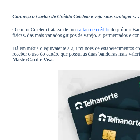
h
A
b
a
p
Conheça o Cartão de Crédito Cetelem e veja suas vantagens…
o
r
p
o
O cartão Cetelem trata-se de um
cartão de crédito
do próprio Banc
e
físicas, das mais variados grupos de varejo, supermercados e cons
k
Há em média o equivalente a 2,3 milhões de estabelecimentos cre
receber o uso do cartão, que possui as duas bandeiras mais valo
MasterCard e Visa.