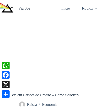
Pular
para
Viu Só?
Início
Roblox
o
conteúdo
W
h
F
a
a
X
Cetelem Cartões de Crédito – Como Solicitar?
t
c
S
s
Raíssa
Economia
e