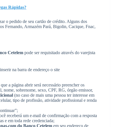
gas Rápidas?
zar o pedido de seu cartão de crédito. Alguns dos
os Fernando, Armazém Pará, Bigolin, Cacique, Fnac,
anco Cetelem
pode ser requisitado através do varejista
inserir na barra de endereço o site
que a página abrir será necessário preencher os
il, nome, sobrenome, sexo, CPF, RG, órgão emissor,
icional
(no caso de mais uma pessoa ter interesse em
lular, tipo de profissão, atividade profissional e renda
ontinuar”;
 você receberá um e-mail de confirmação com a resposta
anas e em toda rede credenciada;
anas.com do Banco Cetelem
em seu endereço de