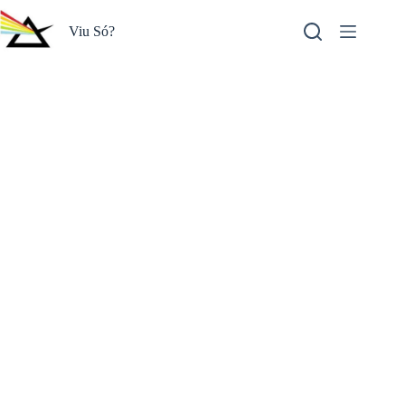
Pular
para
Viu Só?
o
conteúdo