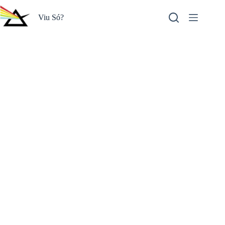
Pular
para
Viu Só?
o
conteúdo