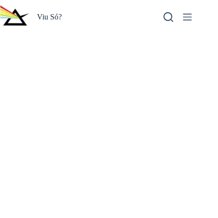
Pular
para
Viu Só?
o
conteúdo