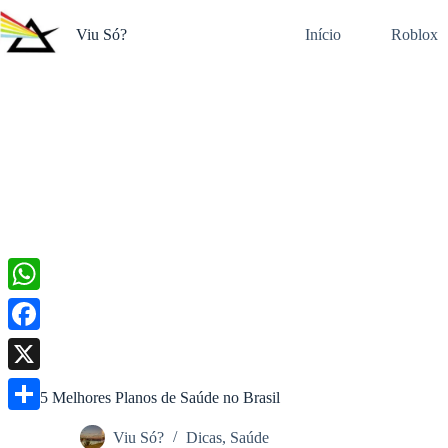
Pular
para
Viu Só?
Início
Roblox
o
conteúdo
W
h
F
a
a
X
5 Melhores Planos de Saúde no Brasil
t
c
S
s
Viu Só?
Dicas
,
Saúde
e