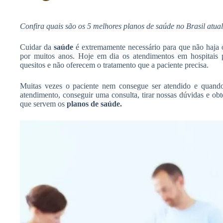
h
A
b
a
p
Confira quais são os 5 melhores planos de saúde no Brasil atu
o
r
p
o
Cuidar da
saúde
é extremamente necessário para que não haja 
e
por muitos anos. Hoje em dia os atendimentos em hospitais
k
quesitos e não oferecem o tratamento que a paciente precisa.
Muitas vezes o paciente nem consegue ser atendido e quan
atendimento, conseguir uma consulta, tirar nossas dúvidas e obt
que servem os
planos de saúde.