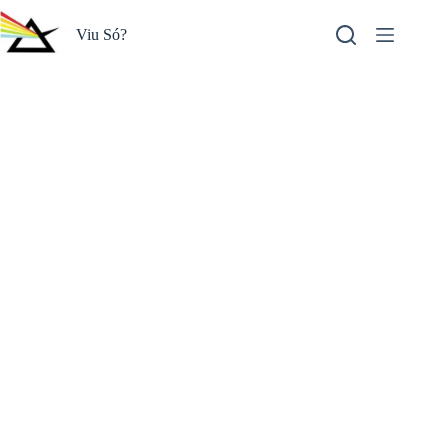
Pular
para
Viu Só?
o
conteúdo