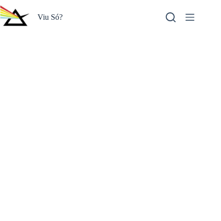
Pular
para
Viu Só?
o
conteúdo