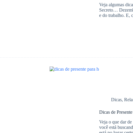
Veja algumas dica
Secreto… Dezembro
e do trabalho. E,
Dicas
,
Rela
Dicas de Present
Veja o que dar de
você está buscand
está no lugar cer