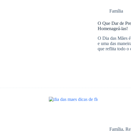
Família
O Que Dar de Pres
Homenageá-las!
O Dia das Mães é 
e uma das maneira
que reflita todo 
Família
,
Re