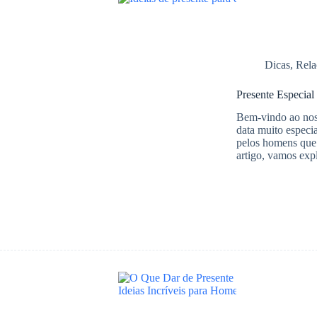
h
A
b
a
p
o
r
p
o
Dicas
,
Rela
e
k
Presente Especial
Bem-vindo ao noss
data muito especi
pelos homens que
artigo, vamos ex