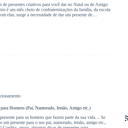
s de presentes criativos para você dar no Natal ou de Amigo
 é um mês cheio de confraternizações da família, da escola
 com elas, surge a necessidade de dar um presente de…
cionamento
e para Homens (Pai, Namorado, Irmão, Amigo etc.)
 presente para os homens que fazem parte da sua vida… Se
o um presente para o seu pai, namorado, irmão, amigo etc.,
to! Confira, agora, algumas dicas de presentes para…