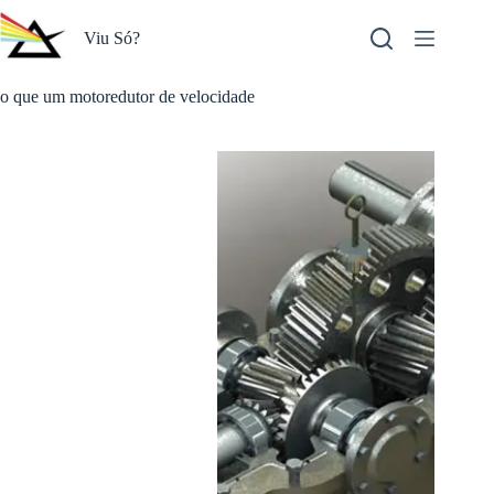
Pular
para
Viu Só?
o
conteúdo
o que um motoredutor de velocidade