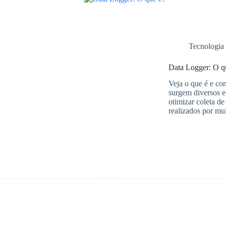
h
A
b
a
p
o
r
p
o
Tecnologia
e
k
Data Logger: O 
Veja o que é e c
surgem diversos eq
otimizar coleta de
realizados por m