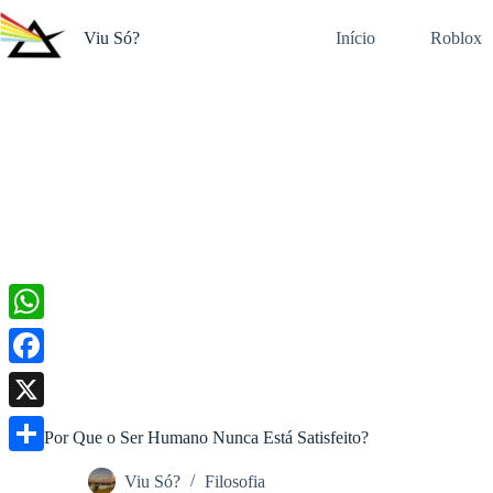
Pular
para
Viu Só?
Início
Roblox
o
conteúdo
W
h
F
a
a
X
Por Que o Ser Humano Nunca Está Satisfeito?
t
c
S
s
Viu Só?
Filosofia
e