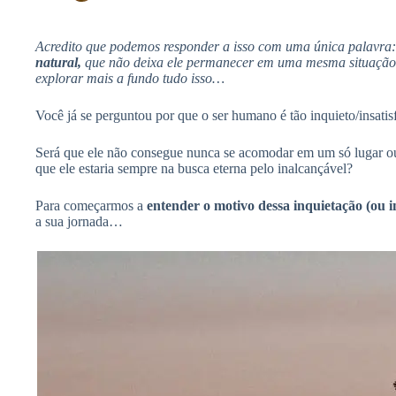
h
A
b
a
p
Acredito que podemos responder a isso com uma única palavra:
o
natural,
que não deixa ele permanecer em uma mesma situação 
r
p
explorar mais a fundo tudo isso…
o
e
k
Você já se perguntou por que o ser humano é tão inquieto/insatis
Será que ele não consegue nunca se acomodar em um só lugar ou
que ele estaria sempre na busca eterna pelo inalcançável?
Para começarmos a
entender o motivo dessa inquietação (ou i
a sua jornada…