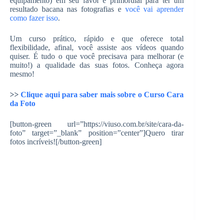
equipamento) em seu favor é primordial para ter um
resultado bacana nas fotografias e
você vai aprender
como fazer isso
.
Um curso prático, rápido e que oferece total
flexibilidade, afinal, você assiste aos vídeos quando
quiser. É tudo o que você precisava para melhorar (e
muito!) a qualidade das suas fotos. Conheça agora
mesmo!
>>
Clique aqui para saber mais sobre o Curso Cara
da Foto
[button-green url=”https://viuso.com.br/site/cara-da-
foto” target=”_blank” position=”center”]Quero tirar
fotos incríveis![/button-green]