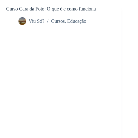
Pular
para
Curso Cara da Foto: O que é e como funciona
o
conteúdo
Viu Só?
Cursos
,
Educação