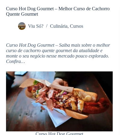
Pular
para
Curso Hot Dog Gourmet – Melhor Curso de Cachorro
o
Quente Gourmet
conteúdo
Viu Só?
Culinária
,
Cursos
Curso Hot Dog Gourmet – Saiba mais sobre o melhor
curso de cachorro quente gourmet da atualidade e
monte o seu negócio nesse mercado pouco explorado.
Confira…
Curso Hot Dog Gourmet